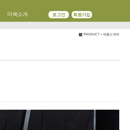
We have created a awesome theme
마북소개
로그인
회원가입
Far far away,behind the word mountains, far from the countries
PRODUCT > 제품소개01