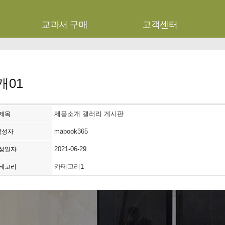
기
교과서 구매
고객센터
개01
제품소개 갤러리 게시판
제목
mabook365
작성자
2021-06-29
성일자
카테고리1
테고리